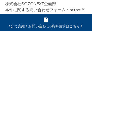
株式会社SOZONEXT企画部
本件に関する問い合わせフォーム：https:// 
www.sozonext.net/contact
1分で完結！お問い合わせ&資料請求はこちら！
お問い合わせ
ニュース
採用情報
個人情報保護方針
DX戦略
パートナーシップ構築宣言
〒111-0041 東京都台東区元浅草2-6-4 上野コアビル9
階
TEL
03-3842-1552