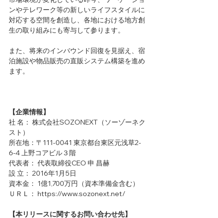
ンやテレワーク等の新しいライフスタイルに
対応する空間を創造し、各地における地方創
生の取り組みにも寄与して参ります。
また、将来のインバウンド回復を見据え、宿
泊施設や物品販売の直販システム構築を進め
ます。
【企業情報】
社 名： 株式会社SOZONEXT（ソーゾーネク
スト）
所在地：〒111-0041 東京都台東区元浅草2-
6-4 上野コアビル３階
代表者： 代表取締役CEO 申 昌赫
設 立： 2016年1月5日
資本金： 1億1,700万円（資本準備金含む） 
ＵＲＬ： https://www.sozonext.net/
【本リリースに関するお問い合わせ先】