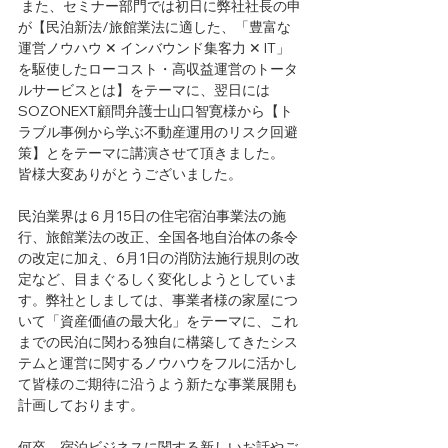
 また、セミナー部門では初日に弊社社長の申
が【民泊新法/旅館業法に適した、「豊富な
運営ノウハウ ✕ インバウンド集客力 ✕ IT」
を駆使したローコスト・高収益運営のトータ
ルサービスとは】をテーマに、翌日には
SOZONEXT顧問弁護士山口智寛様から【ト
ラブル事例から学ぶ不動産運用のリスク回避
策】とをテーマに講演させて頂きました。
皆様大変ありがとうございました。
民泊業界は６月15日の住宅宿泊事業法の施
行、旅館業法の改正、全国各地自治体の条令
の改定に加え、6月1日の消防法施行規則の改
定など、目まぐるしく変化しようとしていま
す。弊社としましては、事業者様の家屋につ
いて「資産価値の最大化」をテーマに、これ
までの民泊に関わる独自に構築してきたシス
テムと運営に関するノウハウをフルに活かし
て皆様のご期待に沿うよう新たな事業展開も
計画しております。
何卒、宿泊ビジネスに関する新しいお話やご