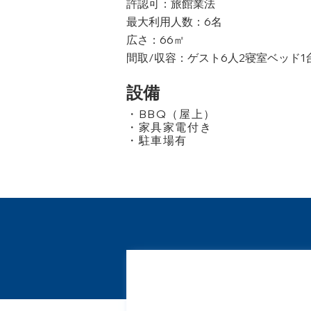
許認可：旅館業法​
最大利用人数：6名​
広さ：66㎡​
間取/収容：ゲスト6人2寝室ベッド1
設備
・BBQ（屋上）​
・家具家電付き​
・駐車場有